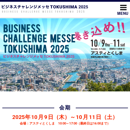
コ
ン
MENU
テ
ン
ツ
へ
ス
キ
ッ
プ
会期
2025年
10
月
9
日（木）～
10
月
11
日（土）
会場：アスティとくしま 10:00～17:00（最終日は16:00まで）